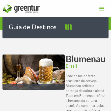
Guia de Destinos
\
Blumenau
Brasil
Sede da maior festa
brasileira da cerveja,
Blumenau reflete a
herança da cultura alemã.
Tudo em Blumenau reflete
a herança da cultura
alemã. Ao caminhar pelas
ruas, as construções, a