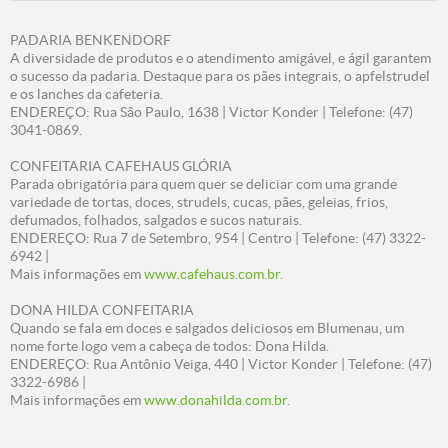
PADARIA BENKENDORF
A diversidade de produtos e o atendimento amigável, e ágil garantem
o sucesso da padaria. Destaque para os pães integrais, o apfelstrudel
e os lanches da cafeteria.
ENDEREÇO: Rua São Paulo, 1638 | Victor Konder | Telefone: (47)
3041-0869.
CONFEITARIA CAFEHAUS GLÓRIA
Parada obrigatória para quem quer se deliciar com uma grande
variedade de tortas, doces, strudels, cucas, pães, geleias, frios,
defumados, folhados, salgados e sucos naturais.
ENDEREÇO: Rua 7 de Setembro, 954 | Centro | Telefone: (47) 3322-
6942 |
Mais informações em
www.cafehaus.com.br.
DONA HILDA CONFEITARIA
Quando se fala em doces e salgados deliciosos em Blumenau, um
nome forte logo vem a cabeça de todos: Dona Hilda.
ENDEREÇO: Rua Antônio Veiga, 440 | Victor Konder | Telefone: (47)
3322-6986 |
Mais informações em
www.donahilda.com.br.